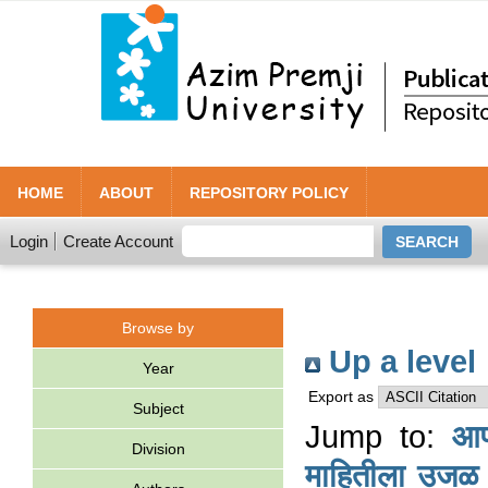
HOME
ABOUT
REPOSITORY POLICY
Login
Create Account
Browse by
Up a level
Year
Export as
Subject
Jump to:
आप
Division
माहितीला उजळ 