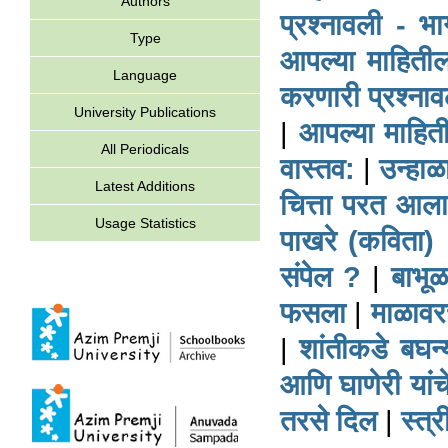
Authors
प्रश्नावली - भ
Type
आपल्या माहिती
Language
करणारी प्रश्ना
University Publications
|
आपल्या माहित
All Periodicals
वास्तव:
|
उन्हाळ
Latest Additions
चित्ता परत आला
Usage Statistics
पाखरे (कविता)
संपेल ?
|
बाभूळ
फसला
|
माळाव
|
शांतीकडे बघन्य
आणि घाणेरी यां
तरसे दिल
|
स्त्