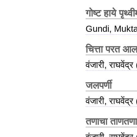
गोष्ट हाये पृथ्व
Gundi, Mukt
चित्ता परत आल
वंजारी, राघवेंद्र
जलपर्णी
वंजारी, राघवेंद्र
तणाचा ताणतण