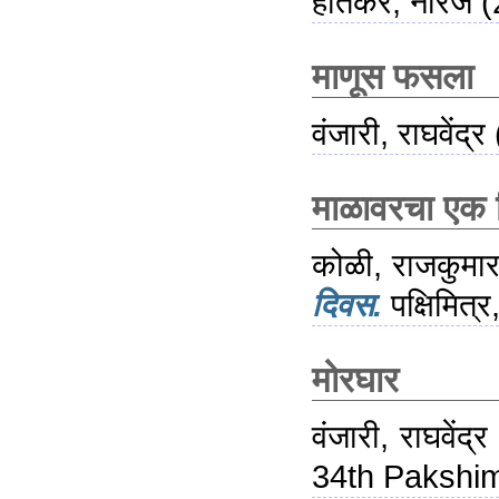
हातेकर, नीरज
(
माणूस फसला
वंजारी, राघवेंद्र
माळावरचा एक
कोळी, राजकुमा
दिवस.
पक्षिमित्
मोरघार
वंजारी, राघवेंद्र
34th Pakshim