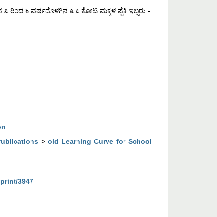
 ೩ ರಿಂದ ೬ ವರ್ಷದೊಳಗಿನ ೩.೩ ಕೋಟಿ ಮಕ್ಕಳ ಪೈಕಿ ಇಬ್ಬರು -
on
Publications
>
old Learning Curve for School
eprint/3947