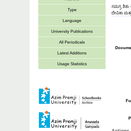
ಸಮಗ್ರ ಶಿಶು
Type
ದೇವಿಕಾ ಮತ್
Language
University Publications
All Periodicals
Docume
Latest Additions
Usage Statistics
Fu
P
Actions 