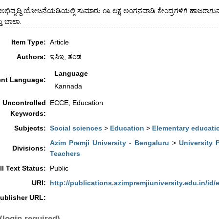
 ಅಭಿವೃದ್ದಿ ಯೋಜನೆಯಡಿಯಲ್ಲಿ ಸುಮಾರು ೧೩ ಲಕ್ಷ ಅಂಗನವಾಡಿ ಕೇಂದ್ರಗಳಿಗೆ ಹಾಜರಾಗುವ
ತು ಬಾಲಾ.
Item Type:
Article
Authors:
ಇಸಿಇ, ತಂಡ
Language
nt Language:
Kannada
Uncontrolled
ECCE, Education
Keywords:
Subjects:
Social sciences
>
Education
>
Elementary educati
Azim Premji University - Bengaluru
>
University 
Divisions:
Teachers
ll Text Status:
Public
URI:
http://publications.azimpremjiuniversity.edu.in/id/
ublisher URL:
(login required)