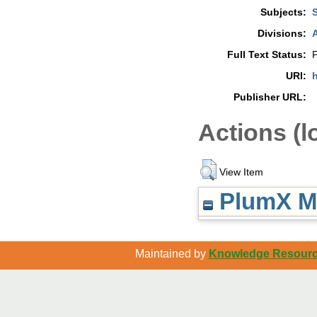
Subjects:
Divisions:
A
Full Text Status:
P
URI:
h
Publisher URL:
Actions (l
View Item
PlumX Me
Maintained by
Knowledge Resource