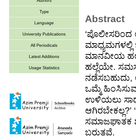
Authors
Type
Abstract
Language
‘ಪೊಲೀಸರಿಂದ ಅ
University Publications
ಮಾಧ್ಯಮಗಳಲ್ಲಿ 
All Periodicals
ಮಾನವೀಯ ಹಲ್ಲೆ
Latest Additions
ಹಲ್ಲೆಯೇ. ಸಮಸ್
Usage Statistics
ನಡೆಸಬಹುದು,
ಒಮ್ಮೆ ಹಿಂಸಿ
ಉಳಿಯಲು ಸಾಧ್ಯವ
ಆಗಿರಬೇಕಲ್ಲ?’ 
ಸಮಾಜಘಾತಕ ಶಕ್ತ
ಬರುತ್ತವೆ.