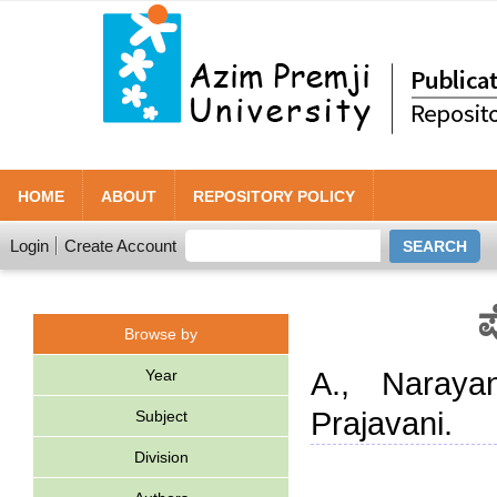
HOME
ABOUT
REPOSITORY POLICY
Login
Create Account
ಪ
Browse by
Year
A., Naraya
Prajavani.
Subject
Division