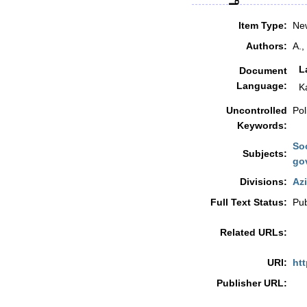
Item Type:
New
Authors:
A.,
L
Document
Language:
K
Uncontrolled
Pol
Keywords:
So
Subjects:
go
Divisions:
Azi
Full Text Status:
Pub
Related URLs:
URI:
htt
Publisher URL: