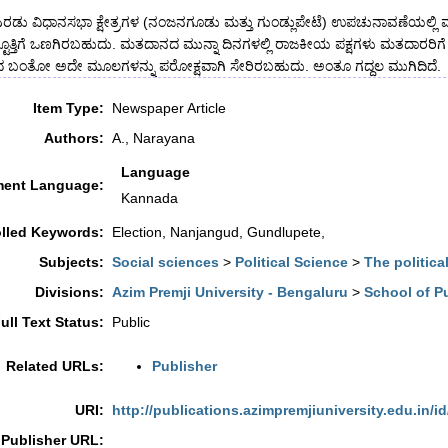
ೆದ ಎರಡು ವಿಧಾನಸಭಾ ಕ್ಷೇತ್ರಗಳ (ನಂಜನಗೂಡು ಮತ್ತು ಗುಂಡ್ಲುಪೇಟೆ) ಉಪಚುನಾವಣೆಯ
ಟೊತ್ತಿಗೆ ಒಣಗಿರಬಹುದು. ಮತದಾನದ ಮುನ್ನಾ ದಿನಗಳಲ್ಲಿ ರಾಜಕೀಯ ಪಕ್ಷಗಳು ಮತದಾರರಿ
ಬಂತೋ ಅದೇ ಮೂಲಗಳನ್ನು ಪರೋಕ್ಷವಾಗಿ ಸೇರಿರಬಹುದು. ಅಂತೂ ಗದ್ದಲ ಮುಗಿದಿದೆ.
Item Type:
Newspaper Article
Authors:
A., Narayana
Language
ent Language:
Kannada
lled Keywords:
Election, Nanjangud, Gundlupete,
Subjects:
Social sciences
>
Political Science
>
The politica
Divisions:
Azim Premji University - Bengaluru
>
School of P
ull Text Status:
Public
Related URLs:
Publisher
URI:
http://publications.azimpremjiuniversity.edu.in/id
Publisher URL: