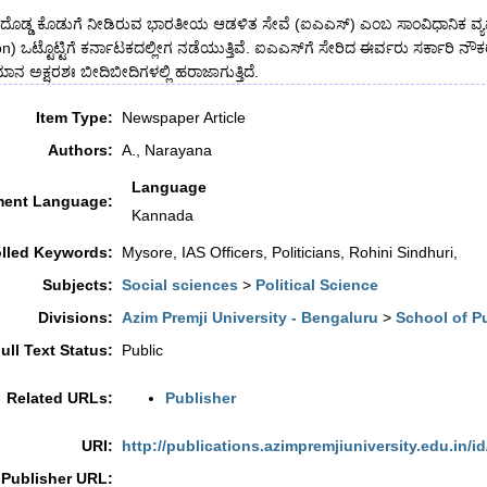
 ದೊಡ್ಡ ಕೊಡುಗೆ ನೀಡಿರುವ ಭಾರತೀಯ ಆಡಳಿತ ಸೇವೆ (ಐಎಎಸ್) ಎಂಬ ಸಾಂವಿಧಾನಿಕ ವ್ಯವಸ್ಥ
ion) ಒಟ್ಟೊಟ್ಟಿಗೆ ಕರ್ನಾಟಕದಲ್ಲೀಗ ನಡೆಯುತ್ತಿವೆ. ಐಎಎಸ್‌ಗೆ ಸೇರಿದ ಈರ್ವರು ಸರ್ಕಾರಿ 
ನ ಅಕ್ಷರಶಃ ಬೀದಿಬೀದಿಗಳಲ್ಲಿ ಹರಾಜಾಗುತ್ತಿದೆ.
Item Type:
Newspaper Article
Authors:
A., Narayana
Language
ent Language:
Kannada
lled Keywords:
Mysore, IAS Officers, Politicians, Rohini Sindhuri,
Subjects:
Social sciences
>
Political Science
Divisions:
Azim Premji University - Bengaluru
>
School of P
ull Text Status:
Public
Related URLs:
Publisher
URI:
http://publications.azimpremjiuniversity.edu.in/id
Publisher URL: