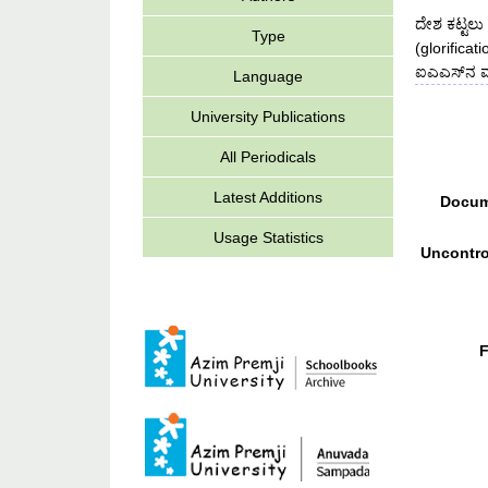
ದೇಶ ಕಟ್ಟಲು
Type
(glorificat
ಐಎಎಸ್‌ನ ಮಾ
Language
University Publications
All Periodicals
Latest Additions
Docum
Usage Statistics
Uncontro
F