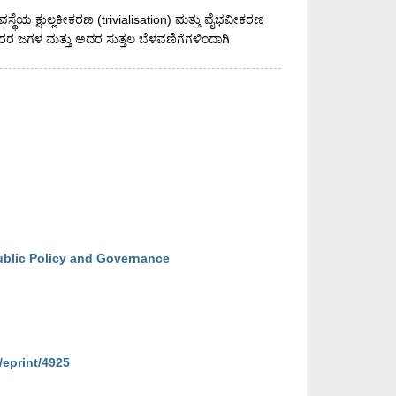
ೆಯ ಕ್ಷುಲ್ಲಕೀಕರಣ (trivialisation) ಮತ್ತು ವೈಭವೀಕರಣ
ನೌಕರರ ಜಗಳ ಮತ್ತು ಅದರ ಸುತ್ತಲ ಬೆಳವಣಿಗೆಗಳಿಂದಾಗಿ
ublic Policy and Governance
/eprint/4925