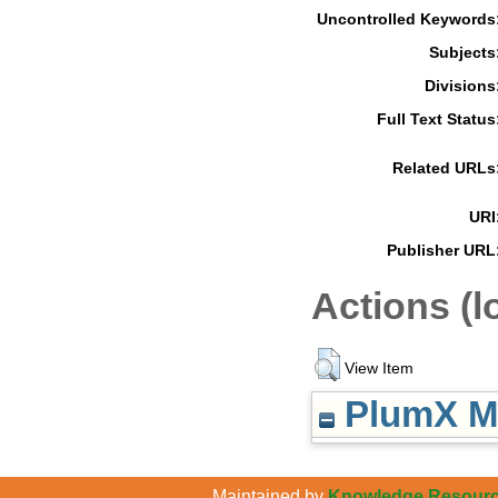
Uncontrolled Keywords
Subjects
Divisions
Full Text Status
Related URLs
URI
Publisher URL
Actions (l
View Item
PlumX Me
Maintained by
Knowledge Resource