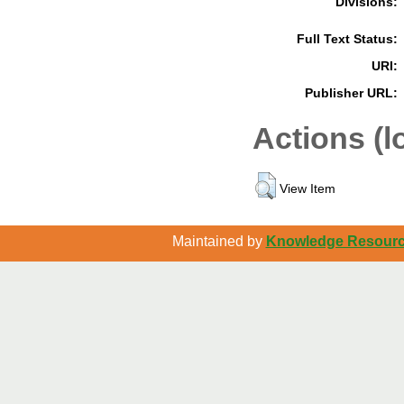
Divisions:
Full Text Status:
URI:
Publisher URL:
Actions (l
View Item
Maintained by
Knowledge Resource