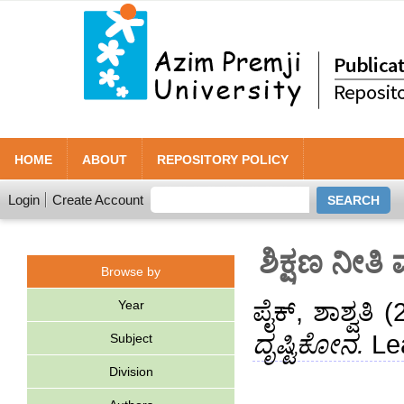
HOME
ABOUT
REPOSITORY POLICY
Login
Create Account
ಶಿಕ್ಷಣ ನೀತಿ
Browse by
Year
ಪೈಕ್, ಶಾಶ್ವತಿ
(
ದೃಷ್ಟಿಕೋನ.
Lea
Subject
Division