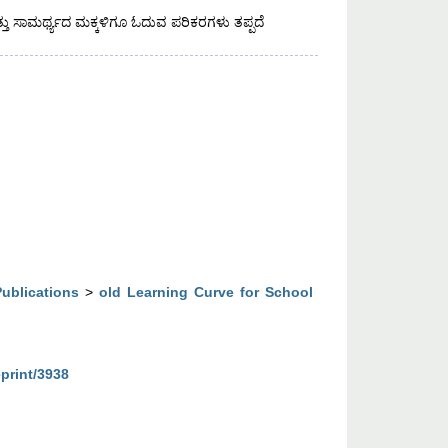
ತು ಸಾಮರ್ಥ್ಯದ ಮಕ್ಕಳಿಗೂ ಓದುವ ಪರಿಕರಗಳು ತಪ್ಪದೆ
Publications
>
old Learning Curve for School
eprint/3938