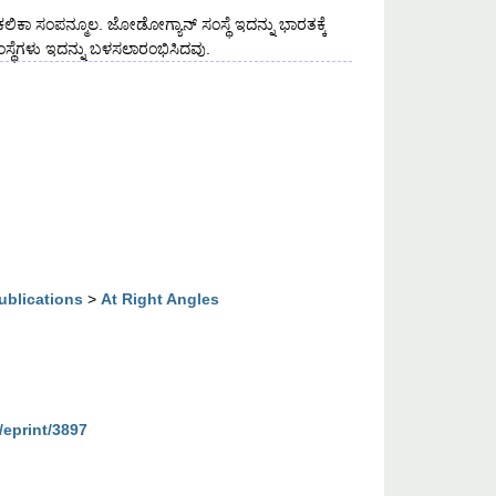
ಲಿಕಾ ಸಂಪನ್ಮೂಲ. ಜೋಡೋಗ್ಯಾನ್ ಸಂಸ್ಥೆ ಇದನ್ನು ಭಾರತಕ್ಕೆ
ಸ್ಥೆಗಳು ಇದನ್ನು ಬಳಸಲಾರಂಭಿಸಿದವು.
ublications
>
At Right Angles
/eprint/3897