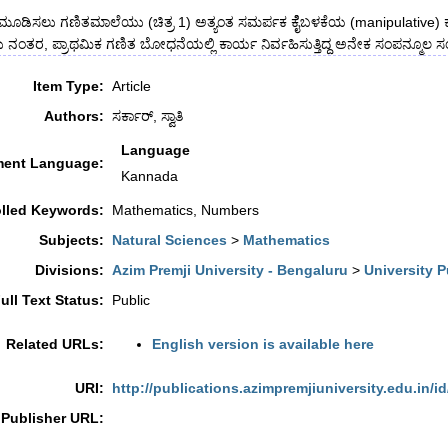
ಜ್ಞೆ ಮೂಡಿಸಲು ಗಣಿತಮಾಲೆಯು (ಚಿತ್ರ 1) ಅತ್ಯಂತ ಸಮರ್ಪಕ ಕೆೈಬಳಕೆಯ (manipulative) ಕ
 ನಂತರ, ಪ್ರಾಥಮಿಕ ಗಣಿತ ಬೋಧನೆಯಲ್ಲಿ ಕಾರ್ಯ ನಿರ್ವಹಿಸುತ್ತಿದ್ದ ಅನೇಕ ಸಂಪನ್ಮೂಲ ಸಂ
Item Type:
Article
Authors:
ಸರ್ಕಾರ್, ಸ್ವಾತಿ
Language
ent Language:
Kannada
lled Keywords:
Mathematics, Numbers
Subjects:
Natural Sciences
>
Mathematics
Divisions:
Azim Premji University - Bengaluru
>
University P
ull Text Status:
Public
Related URLs:
English version is available here
URI:
http://publications.azimpremjiuniversity.edu.in/id
Publisher URL: