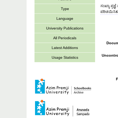
ಸಂಖ್ಯಾ ಪ್ರ
Type
ಪರಿಚಯಿಸಿತು
Language
University Publications
All Periodicals
Docum
Latest Additions
Uncontro
Usage Statistics
F