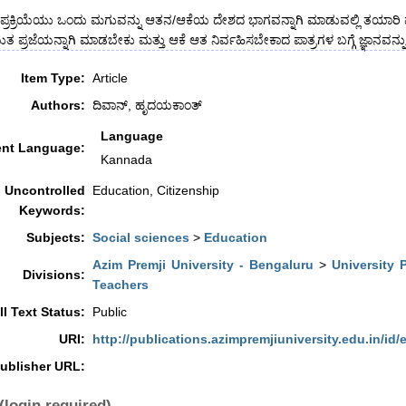
 ಪ್ರಕ್ರಿಯೆಯು ಒಂದು ಮಗುವನ್ನು ಆತನ/ಆಕೆಯ ದೇಶದ ಭಾಗವನ್ನಾಗಿ ಮಾಡುವಲ್ಲಿ ತಯಾರ
ುತ ಪ್ರಜೆಯನ್ನಾಗಿ ಮಾಡಬೇಕು ಮತ್ತು ಆಕೆ ಆತ ನಿರ್ವಹಿಸಬೇಕಾದ ಪಾತ್ರಗಳ ಬಗ್ಗೆ ಜ್ಞಾನವನ್
Item Type:
Article
Authors:
ದಿವಾನ್, ಹೃದಯಕಾಂತ್
Language
nt Language:
Kannada
Uncontrolled
Education, Citizenship
Keywords:
Subjects:
Social sciences
>
Education
Azim Premji University - Bengaluru
>
University 
Divisions:
Teachers
ll Text Status:
Public
URI:
http://publications.azimpremjiuniversity.edu.in/id/
ublisher URL:
(login required)